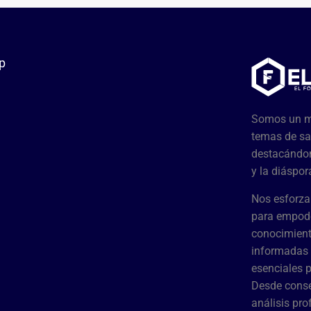
p
Somos un me
temas de sa
destacándon
y la diáspor
Nos esforza
para empode
conocimient
informadas 
esenciales 
Desde conse
análisis pr