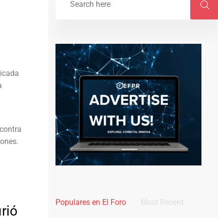
ticada
a
 contra
iones.
Populares en El Foro
Most Recent
rió