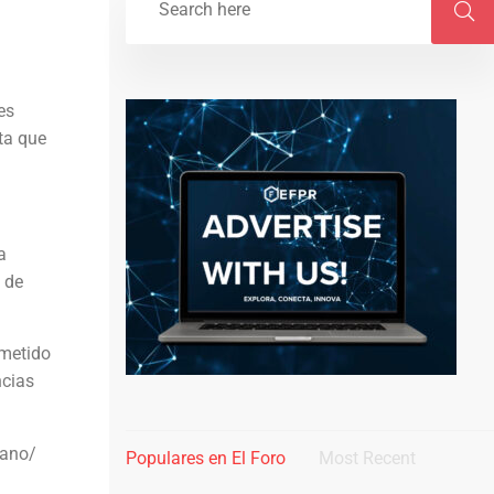
es
sta que
a
 de
ometido
ncias
bano/
Populares en El Foro
Most Recent