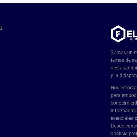
p
Somos un me
temas de sa
destacándon
y la diáspor
Nos esforza
para empode
conocimient
informadas 
esenciales 
Desde conse
análisis pr