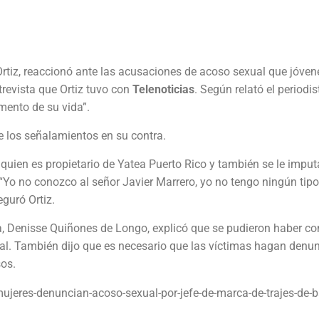
Ortiz, reaccionó ante las acusaciones de acoso sexual que jóven
trevista que Ortiz tuvo con
Telenoticias
. Según relató el periodi
omento de su vida”.
 los señalamientos en su contra.
quien es propietario de Yatea Puerto Rico y también se le imput
“Yo no conozco al señor Javier Marrero, yo no tengo ningún tipo
guró Ortiz.
cia, Denisse Quiñones de Longo, explicó que se pudieron haber c
deral. También dijo que es necesario que las víctimas hagan denu
sos.
ujeres-denuncian-acoso-sexual-por-jefe-de-marca-de-trajes-de-