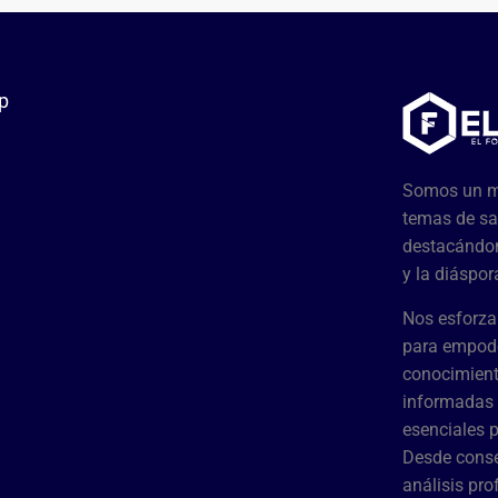
p
Somos un me
temas de sa
destacándon
y la diáspor
Nos esforza
para empode
conocimient
informadas 
esenciales 
Desde conse
análisis pr