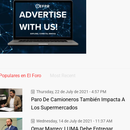
Populares en El Foro
Most Recent
Thursday, 22 de July de 2021 - 4:57 PM
Paro De Camioneros También Impacta A
Los Supermercados
Wednesday, 14 de July de 2021 - 11:37 AM
Omar Marreo: LUMA Debe Entregar