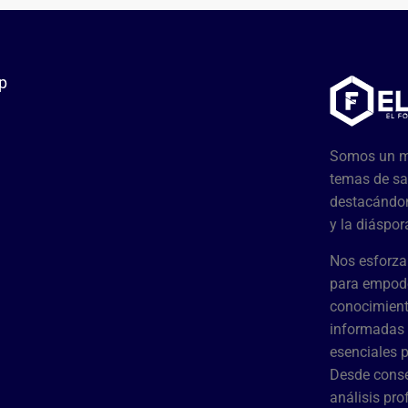
p
Somos un me
temas de sa
destacándon
y la diáspor
Nos esforza
para empode
conocimient
informadas 
esenciales 
Desde conse
análisis pr