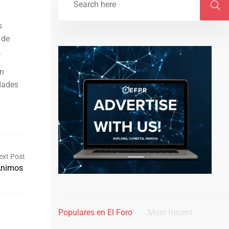
s
 de
.
an
dades
ext Post
Ánimos
Populares en El Foro
Most Recent