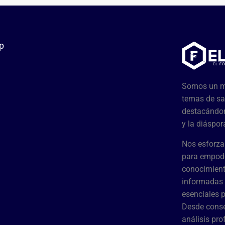
p
Somos un me
temas de sa
destacándon
y la diáspor
Nos esforza
para empode
conocimient
informadas 
esenciales 
Desde conse
análisis pr