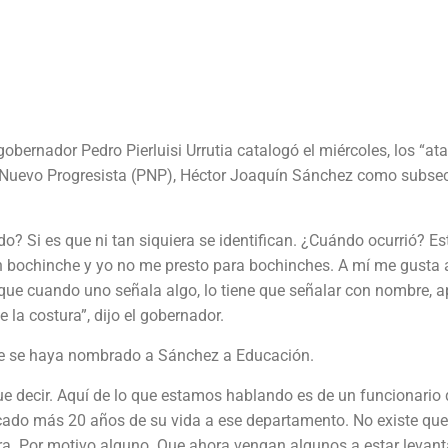
gobernador Pedro Pierluisi Urrutia catalogó el miércoles, los “at
do Nuevo Progresista (PNP), Héctor Joaquín Sánchez como subsec
do? Si es que ni tan siquiera se identifican. ¿Cuándo ocurrió? Es
 un bochinche y yo no me presto para bochinches. A mí me gusta 
que cuando uno señala algo, lo tiene que señalar con nombre, a
la costura”, dijo el gobernador.
 que se haya nombrado a Sánchez a Educación.
que decir. Aquí de lo que estamos hablando es de un funcionario 
cado más 20 años de su vida a ese departamento. No existe que
ra. Por motivo alguno. Que ahora vengan algunos a estar levan