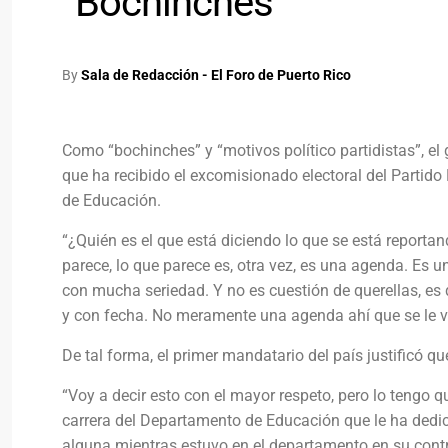
“bochinches”
By
Sala de Redacción - El Foro de Puerto Rico
Como “bochinches” y “motivos político partidistas”, el 
que ha recibido el excomisionado electoral del Parti
de Educación.
“¿Quién es el que está diciendo lo que se está reportan
parece, lo que parece es, otra vez, es una agenda. Es
con mucha seriedad. Y no es cuestión de querellas, es 
y con fecha. No meramente una agenda ahí que se le ve 
De tal forma, el primer mandatario del país justificó
“Voy a decir esto con el mayor respeto, pero lo tengo 
carrera del Departamento de Educación que le ha dedi
alguna mientras estuvo en el departamento en su cont