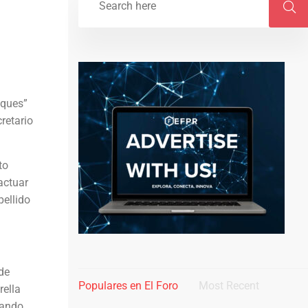
aques”
retario
to
actuar
pellido
de
Populares en El Foro
Most Recent
rella
tando