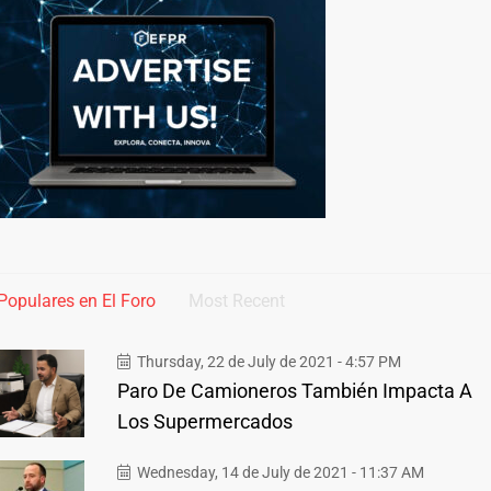
Populares en El Foro
Most Recent
Thursday, 22 de July de 2021 - 4:57 PM
Paro De Camioneros También Impacta A
Los Supermercados
Wednesday, 14 de July de 2021 - 11:37 AM