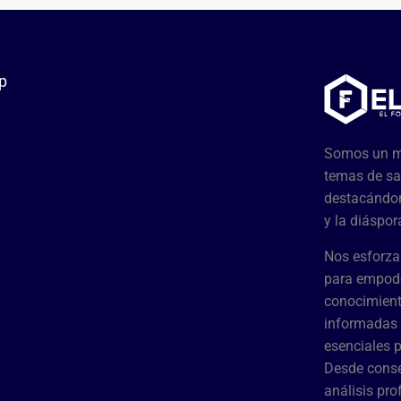
p
Somos un me
temas de sa
destacándon
y la diáspor
Nos esforza
para empode
conocimient
informadas 
esenciales 
Desde conse
análisis pr