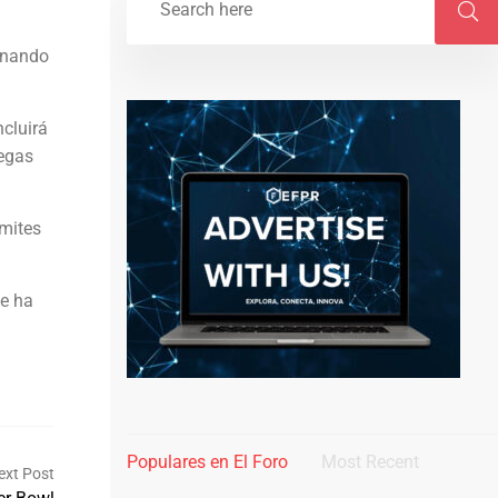
renando
cluirá
regas
mites
ue ha
Populares en El Foro
Most Recent
ext Post