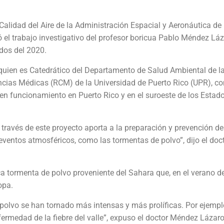
 Calidad del Aire de la Administración Espacial y Aeronáutica de
ó el trabajo investigativo del profesor boricua Pablo Méndez Láz
dos del 2020.
 quien es Catedrático del Departamento de Salud Ambiental de l
ncias Médicas (RCM) de la Universidad de Puerto Rico (UPR), co
á en funcionamiento en Puerto Rico y en el suroeste de los Estad
través de este proyecto aporta a la preparación y prevención de
ventos atmosféricos, como las tormentas de polvo”, dijo el doc
ica tormenta de polvo proveniente del Sahara que, en el verano 
opa.
 polvo se han tornado más intensas y más prolíficas. Por ejemplo
ermedad de la fiebre del valle”, expuso el doctor Méndez Lázaro