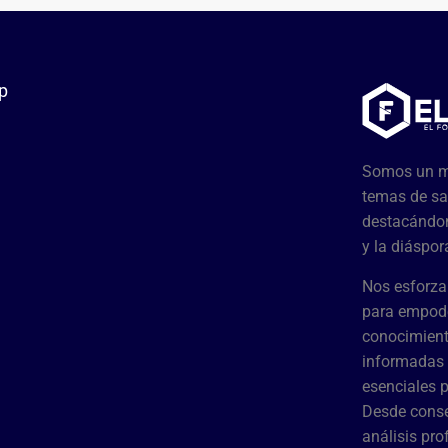
p
Somos un me
temas de sa
destacándon
y la diáspor
Nos esforza
para empode
conocimient
informadas 
esenciales 
Desde conse
análisis pr