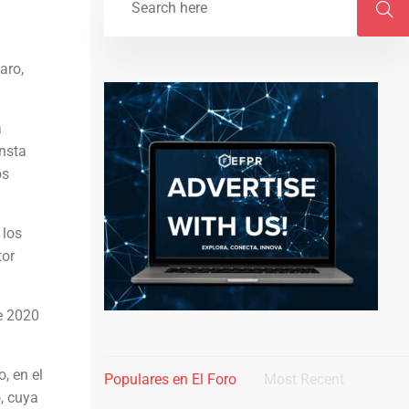
aro,
a
nsta
os
 los
tor
de 2020
, en el
Populares en El Foro
Most Recent
, cuya