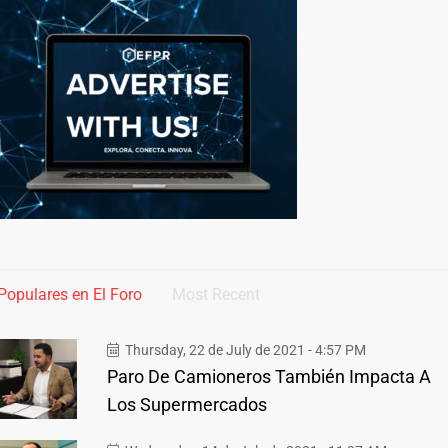
Populares en El Foro
Most Recent
Thursday, 22 de July de 2021 - 4:57 PM
Paro De Camioneros También Impacta A
Los Supermercados