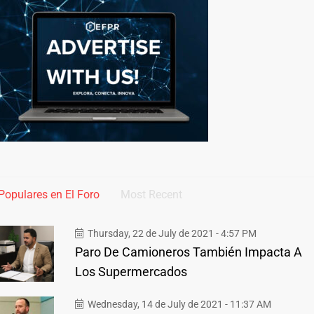
Populares en El Foro
Most Recent
Thursday, 22 de July de 2021 - 4:57 PM
Paro De Camioneros También Impacta A
Los Supermercados
Wednesday, 14 de July de 2021 - 11:37 AM