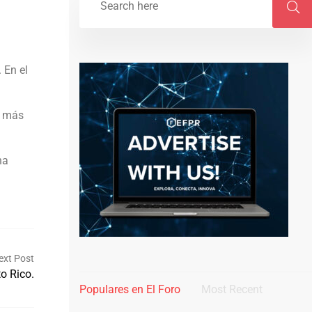
 En el
e más
na
ext Post
o Rico.
Populares en El Foro
Most Recent