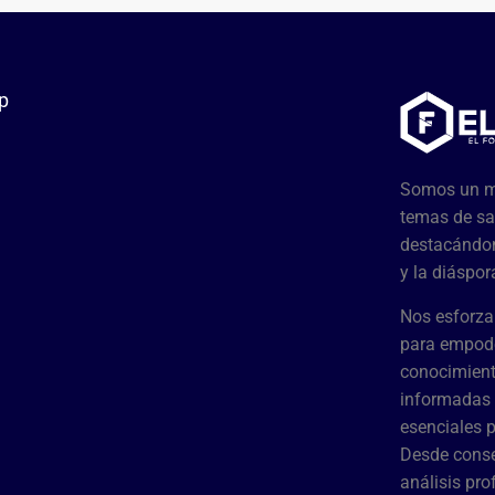
p
Somos un me
temas de sa
destacándon
y la diáspor
Nos esforza
para empode
conocimient
informadas 
esenciales 
Desde conse
análisis pr