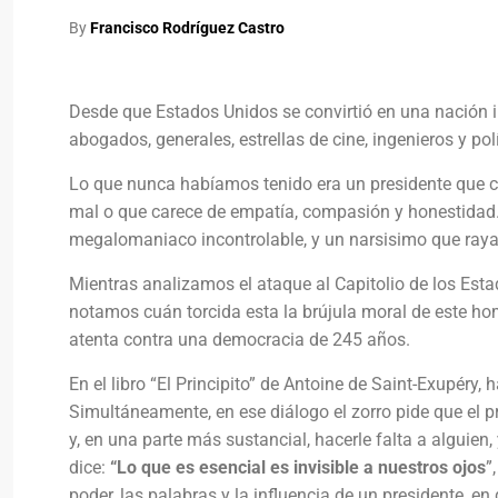
By
Francisco Rodríguez Castro
Desde que Estados Unidos se convirtió en una nación i
abogados, generales, estrellas de cine, ingenieros y pol
Lo que nunca habíamos tenido era un presidente que care
mal o que carece de empatía, compasión y honestidad.
megalomaniaco incontrolable, y un narsisimo que raya
Mientras analizamos el ataque al Capitolio de los Est
notamos cuán torcida esta la brújula moral de este hom
atenta contra una democracia de 245 años.
En el libro “El Principito” de Antoine de Saint-Exupéry,
Simultáneamente, en ese diálogo el zorro pide que el pr
y, en una parte más sustancial, hacerle falta a alguien,
dice:
“Lo que es esencial es invisible a nuestros ojos
”
poder, las palabras y la influencia de un presidente, en