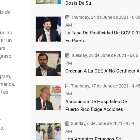
Dosis De Su
da de
Thursday, 24 de June de 2021 - 6:0
AM
encias
La Tasa De Positividad De COVID-1
tir un
En Puerto
ara
Tuesday, 22 de June de 2021 - 6:06
greso,
PM
Ordenan A La CEE A No Certificar A
gram,
mérica,
Thursday, 17 de June de 2021 - 4:4
l es
AM
Asociación De Hospitales De
Puerto Rico Exige Acciones
y
Sunday, 6 de June de 2021 - 9:59
o,
AM
Los Votantes Peruanos Se