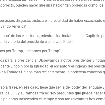
o incorrecto, pueden hacer que una nación tan poderosa como los
peración, disgusto, tristeza e incredulidad de haber escuchado e
lvando América”.
l robo” de las elecciones, mientras los instaba a ir al Capitolio p
r la victoria del presidente electo, Joe Biden.
amos por Trump, luchamos por Trump”.
ca para la presidencia. Observamos a otros presidentes y nota
dente Lincoln por la igualdad, el encanto y el ingenio del presid
nir a Estados Unidos más recientemente, la poderosa conexión 
sola frase, en ese caso, tiene que ser la del poder del lenguaje y
ural de JFK y su famosa frase:
“No preguntes qué puede hacer t
s palabras trascienden el tiempo y son tan relevantes hoy como