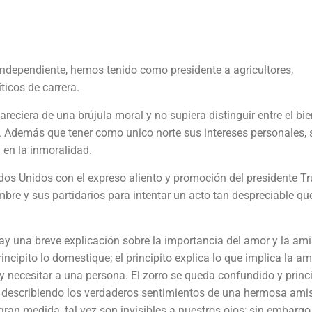
ndependiente, hemos tenido como presidente a agricultores,
íticos de carrera.
ciera de una brújula moral y no supiera distinguir entre el bien
 Además que tener como unico norte sus intereses personales, 
 en la inmoralidad.
ados Unidos con el expreso aliento y promoción del presidente T
bre y sus partidarios para intentar un acto tan despreciable qu
 hay una breve explicación sobre la importancia del amor y la ami
incipito lo domestique; el principito explica lo que implica la a
 y necesitar a una persona. El zorro se queda confundido y princi
, describiendo los verdaderos sentimientos de una hermosa amis
 gran medida, tal vez son invisibles a nuestros ojos; sin embargo,