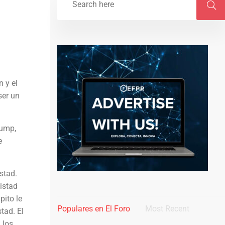
 y el
ser un
rump,
e
stad.
mistad
pito le
Populares en El Foro
Most Recent
tad. El
 los