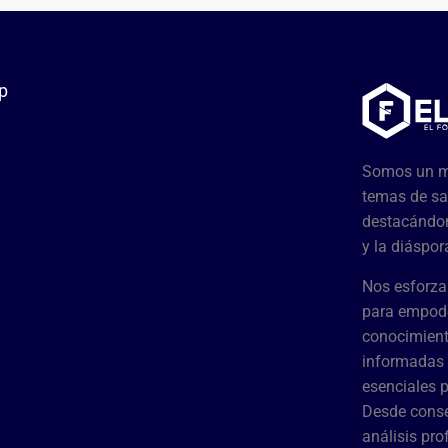
p
Somos un me
temas de sa
destacándon
y la diáspor
Nos esforza
para empode
conocimient
informadas 
esenciales 
Desde conse
análisis pr