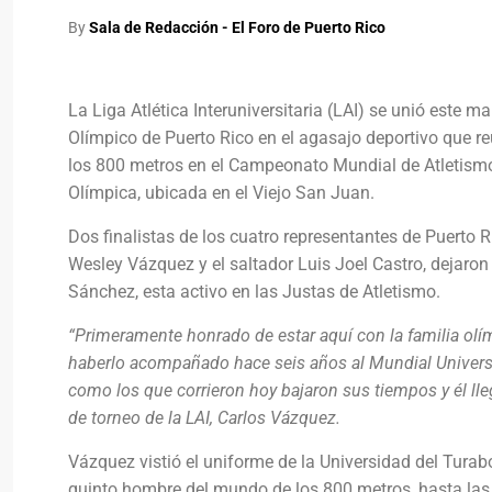
By
Sala de Redacción - El Foro de Puerto Rico
La Liga Atlética Interuniversitaria (LAI) se unió este m
Olímpico de Puerto Rico en el agasajo deportivo que re
los 800 metros en el Campeonato Mundial de Atletismo,
Olímpica, ubicada en el Viejo San Juan.
Dos finalistas de los cuatro representantes de Puerto 
Wesley Vázquez y el saltador Luis Joel Castro, dejaron 
Sánchez, esta activo en las Justas de Atletismo.
“Primeramente honrado de estar aquí con la familia o
haberlo acompañado hace seis años al Mundial Universi
como los que corrieron hoy bajaron sus tiempos y él lle
de torneo de la LAI, Carlos Vázquez.
Vázquez vistió el uniforme de la Universidad del Tura
quinto hombre del mundo de los 800 metros, hasta las