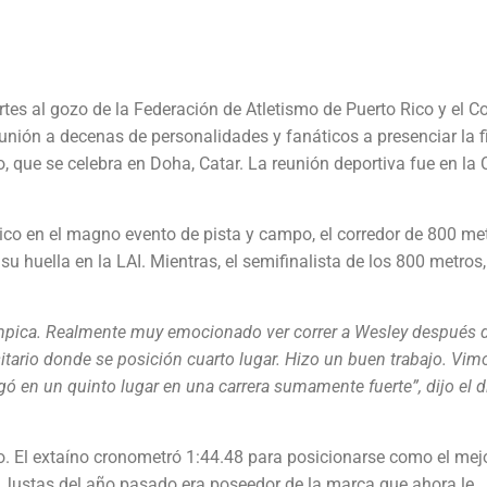
artes al gozo de la Federación de Atletismo de Puerto Rico y el C
unión a decenas de personalidades y fanáticos a presenciar la f
 que se celebra en Doha, Catar. La reunión deportiva fue en la
Rico en el magno evento de pista y campo, el corredor de 800 me
su huella en la LAI. Mientras, el semifinalista de los 800 metros
límpica. Realmente muy emocionado ver correr a Wesley después 
tario donde se posición cuarto lugar. Hizo un buen trabajo. Vim
gó en un quinto lugar en una carrera sumamente fuerte”, dijo el d
bo. El extaíno cronometró 1:44.48 para posicionarse como el mej
 Justas del año pasado era poseedor de la marca que ahora le