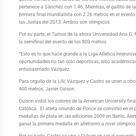
pertenece a Sánchez con 1:46. Mientras, el gallito de l
primera final mundialista con 2.26 metros en el evento 
las Justas del 2013. Ambos son olímpicos.
Por su parte, el Taínos de la ahora Universidad Ana G
la semifinal del evento de los 800 metros.
“Esto es lo que hace grande a la Liga Atlética Interuni
oportunidades no tan solo deportivas, sino académica
entusiasmado Vázquez.
Para orgullo de la LAI, Vázquez y Castro se unen a otro 
400 metros, Javier Culson.
Culson vistió los colores de la American Unviersity fina
Católica. El atleta oriundo de Ponce se convirtió en el
medallas de plata en las ediciones 2009 en Berlín, Ale
ganar la primera medalla en atletismo a nivel olímpic
Por su parte, Castro se une a Culson en ser el segundo a