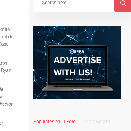
omité
inal de
 Casa
tros
, Ryan
de
os
irector
Populares en El Foro
Most Recent
or