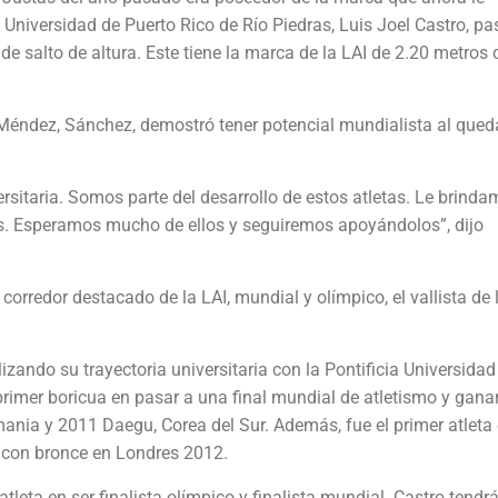
a Universidad de Puerto Rico de Río Piedras, Luis Joel Castro, pa
de salto de altura. Este tiene la marca de la LAI de 2.20 metros
. Méndez, Sánchez, demostró tener potencial mundialista al qued
versitaria. Somos parte del desarrollo de estos atletas. Le brind
s. Esperamos mucho de ellos y seguiremos apoyándolos”, dijo
corredor destacado de la LAI, mundial y olímpico, el vallista de 
lizando su trayectoria universitaria con la Pontificia Universidad
 primer boricua en pasar a una final mundial de atletismo y gana
mania y 2011 Daegu, Corea del Sur. Además, fue el primer atleta
o con bronce en Londres 2012.
tleta en ser finalista olímpico y finalista mundial. Castro tendrá