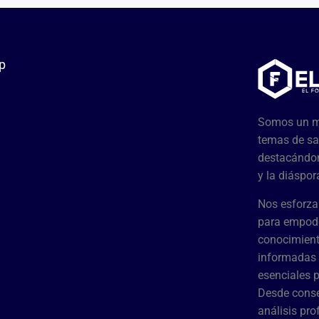
p
Somos un me
temas de sa
destacándon
y la diáspor
Nos esforza
para empode
conocimient
informadas 
esenciales 
Desde conse
análisis pr