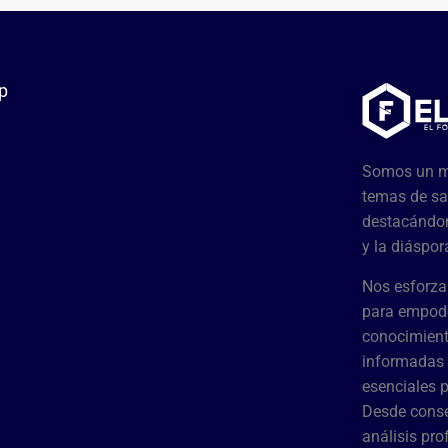
p
Somos un me
temas de sa
destacándon
y la diáspor
Nos esforza
para empode
conocimient
informadas 
esenciales 
Desde conse
análisis pr