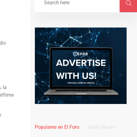
dio
, la
alftime
s
Populares en El Foro
Most Recent