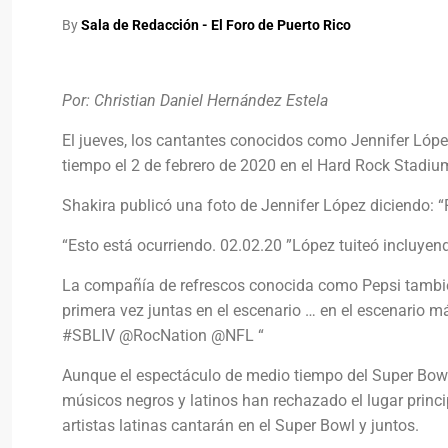
By
Sala de Redacción - El Foro de Puerto Rico
Por: Christian Daniel Hernández Estela
El jueves, los cantantes conocidos como Jennifer Lóp
tiempo el 2 de febrero de 2020 en el Hard Rock Stadiu
Shakira publicó una foto de Jennifer López diciendo: 
“Esto está ocurriendo. 02.02.20 ”López tuiteó incluyen
La compañía de refrescos conocida como Pepsi también 
primera vez juntas en el escenario … en el escenario
#SBLIV @RocNation @NFL “
Aunque el espectáculo de medio tiempo del Super Bowl 
músicos negros y latinos han rechazado el lugar princi
artistas latinas cantarán en el Super Bowl y juntos.