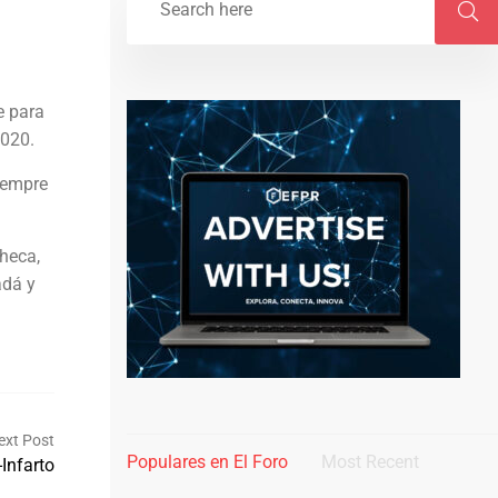
e para
2020.
iempre
Checa,
adá y
ext Post
Populares en El Foro
Most Recent
Infarto