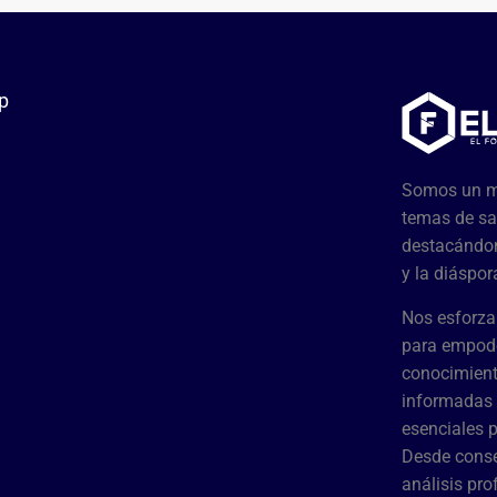
p
Somos un me
temas de sa
destacándon
y la diáspor
Nos esforza
para empode
conocimient
informadas 
esenciales 
Desde conse
análisis pr