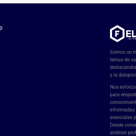
p
Somos un me
temas de sa
destacándon
y la diáspor
Nos esforza
para empode
conocimient
informadas 
esenciales 
Desde conse
análisis pr