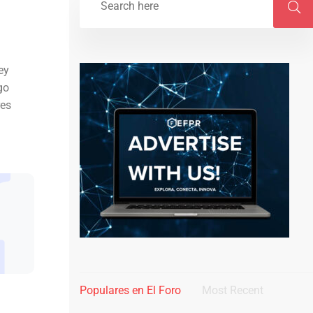
ey
go
res
Populares en El Foro
Most Recent