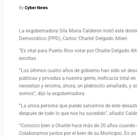
By
Cyber News
La exgobernadora Sila María Calderón instó este domin
Democrático (PPD), Carlos ‘Charlie’ Delgado Altieri.
“Es vital para Puerto Rico votar por Charlie Delgado Alti
escritas.
“Los últimos cuatro años de gobierno han sido un desas
públicas y privadas a nuestra gente, ineficacia total en
necesitan y encima, ahora, un plebiscito amañado, y si
somos”, dijo la exgobernadora.
“La única persona que puede salvarnos de este desastr
después de todo lo que nos ha sucedido”, añadió Calde
“Conozco bien a Charlie hace más de 20 años cuando é
Colaboramos juntos por el bien de su Municipio. Es u