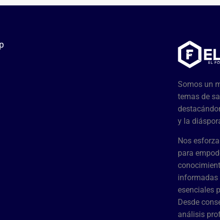
p
Somos un me
temas de sa
destacándon
y la diáspor
Nos esforza
para empode
conocimient
informadas 
esenciales 
Desde conse
análisis pr