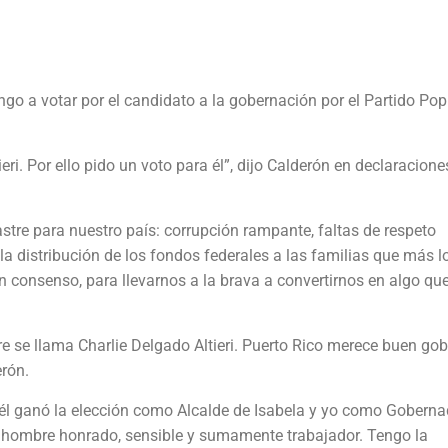
go a votar por el candidato a la gobernación por el Partido Pop
eri. Por ello pido un voto para él”, dijo Calderón en declaracione
tre para nuestro país: corrupción rampante, faltas de respeto
 la distribución de los fondos federales a las familias que más l
n consenso, para llevarnos a la brava a convertirnos en algo qu
e se llama Charlie Delgado Altieri. Puerto Rico merece buen gob
rón.
l ganó la elección como Alcalde de Isabela y yo como Goberna
n hombre honrado, sensible y sumamente trabajador. Tengo la