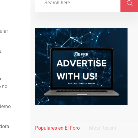
ular
s
o
e no
ierno
dora.
Populares en El Foro
Most Recent