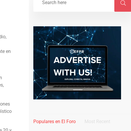
dio,
nte en
n
s,
iones
ístico
Populares en El Foro
Most Recent
e 20 y