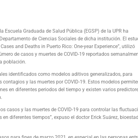
 la Escuela Graduada de Salud Pública (EGSP) de la UPR ha
Departamento de Ciencias Sociales de dicha institución. El estu
ases and Deaths in Puerto Rico: One-year Experience”, utilizó
l número de casos y muertes de COVID-19 reportados semanalme
la población.
eales identificados como modelos aditivos generalizados, para
los contagios y las muertes por COVID-19. Estos modelos permite
es en diferentes periodos del tiempo y existen varios predictore
n.
 los casos y las muertes de COVID-19 para controlar las fluctuac
en diferentes tiempos”, expuso el doctor Erick Suárez, bioestad
sos para fines de marzo 2021, en especial en las personas entr