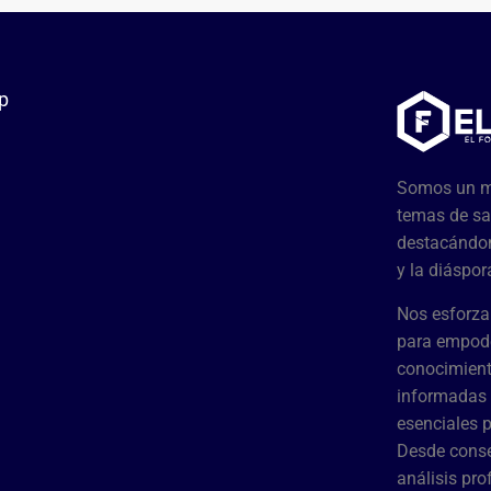
p
Somos un me
temas de sa
destacándon
y la diáspor
Nos esforza
para empode
conocimient
informadas 
esenciales 
Desde conse
análisis pr