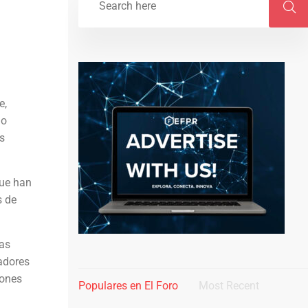
e,
do
as
que han
s de
ias
gadores
lones
Populares en El Foro
Most Recent