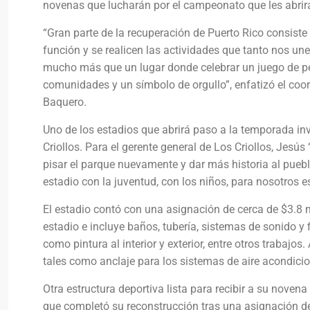
novenas que lucharán por el campeonato que les abrirá 
“Gran parte de la recuperación de Puerto Rico consiste
función y se realicen las actividades que tanto nos u
mucho más que un lugar donde celebrar un juego de pe
comunidades y un símbolo de orgullo”, enfatizó el coo
Baquero.
Uno de los estadios que abrirá paso a la temporada in
Criollos. Para el gerente general de Los Criollos, Jesú
pisar el parque nuevamente y dar más historia al puebl
estadio con la juventud, con los niños, para nosotros 
El estadio contó con una asignación de cerca de $3.8 m
estadio e incluye baños, tubería, sistemas de sonido y fil
como pintura al interior y exterior, entre otros traba
tales como anclaje para los sistemas de aire acondici
Otra estructura deportiva lista para recibir a su noven
que completó su reconstrucción tras una asignación de 