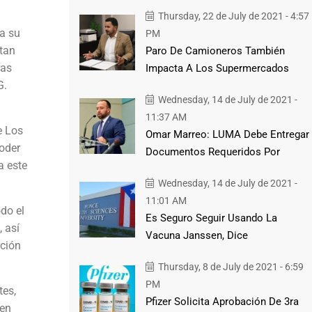
Thursday, 22 de July de 2021 - 4:57
 a su
PM
ntan
Paro De Camioneros También
ras
Impacta A Los Supermercados
G.
Wednesday, 14 de July de 2021 -
11:37 AM
e Los
Omar Marreo: LUMA Debe Entregar
poder
Documentos Requeridos Por
a este
Wednesday, 14 de July de 2021 -
11:01 AM
do el
Es Seguro Seguir Usando La
, así
Vacuna Janssen, Dice
ación
Thursday, 8 de July de 2021 - 6:59
PM
tes,
Pfizer Solicita Aprobación De 3ra
yen