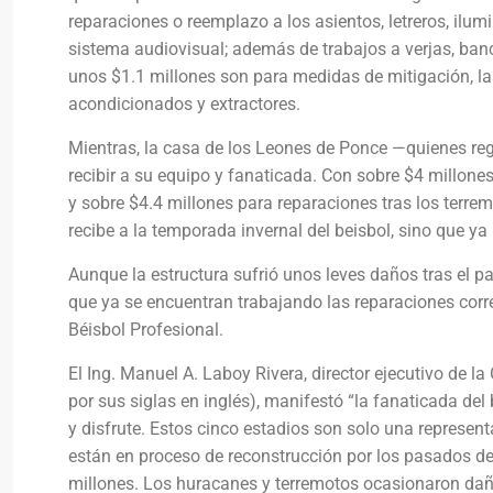
reparaciones o reemplazo a los asientos, letreros, ilum
sistema audiovisual; además de trabajos a verjas, banca
unos $1.1 millones son para medidas de mitigación, las 
acondicionados y extractores.
Mientras, la casa de los Leones de Ponce —quienes re
recibir a su equipo y fanaticada. Con sobre $4 millone
y sobre $4.4 millones para reparaciones tras los terre
recibe a la temporada invernal del beisbol, sino que ya 
Aunque la estructura sufrió unos leves daños tras el pa
que ya se encuentran trabajando las reparaciones corre
Béisbol Profesional.
El Ing. Manuel A. Laboy Rivera, director ejecutivo de l
por sus siglas en inglés), manifestó “la fanaticada de
y disfrute. Estos cinco estadios son solo una represen
están en proceso de reconstrucción por los pasados d
millones. Los huracanes y terremotos ocasionaron daño