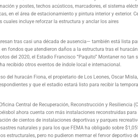
inación y postes, techos acústicos, marcadores, el sistema eléctr
s, en el área de estacionamiento y pintura interior y exterior. C
cuales incluye reforzar la estructura y anclar los aires
gresan tras casi una década de ausencia— también está lista pa
s en fondos que atendieron daños a la estructura tras el huracá
motos del 2020, el Estadio Francisco “Paquito” Montaner no tan 
ha recibido otros eventos de índole local e internacional.
so del huracán Fiona, el propietario de Los Leones, Oscar Misla,
spondientes y que el estadio estará listo para recibir la tempor
a Oficina Central de Recuperación, Reconstrucción y Resiliencia (
l béisbol ahora cuenta con más instalaciones reconstruidas para
tación de cientos de instalaciones deportivas y parques recreati
esastres naturales y para los que FEMA ha obligado sobre $1,05
s estructurales, pero no pudieron mermar el fervor deportivo d