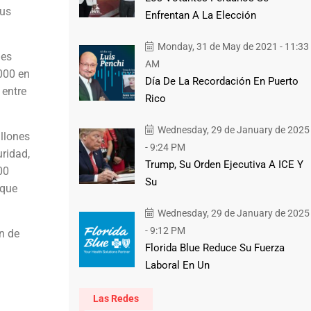
sus
Enfrentan A La Elección
Monday, 31 de May de 2021 - 11:33
 es
AM
000 en
Día De La Recordación En Puerto
 entre
Rico
Wednesday, 29 de January de 2025
illones
- 9:24 PM
uridad,
Trump, Su Orden Ejecutiva A ICE Y
00
Su
 que
Wednesday, 29 de January de 2025
- 9:12 PM
n de
Florida Blue Reduce Su Fuerza
Laboral En Un
Las Redes