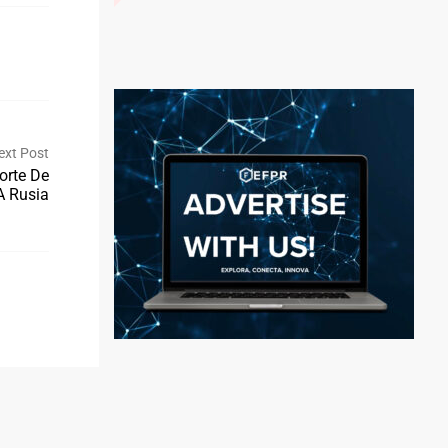
ext Post
orte De
 A Rusia