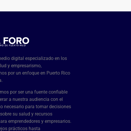
dio digital especializado en los
lud y empresarismo,
os por un enfoque en Puerto Rico
a.
mos por ser una fuente confiable
rar a nuestra audiencia con el
o necesario para tomar decisiones
sobre su salud y recursos
para emprendedores y empresarios.
jos prácticos hasta