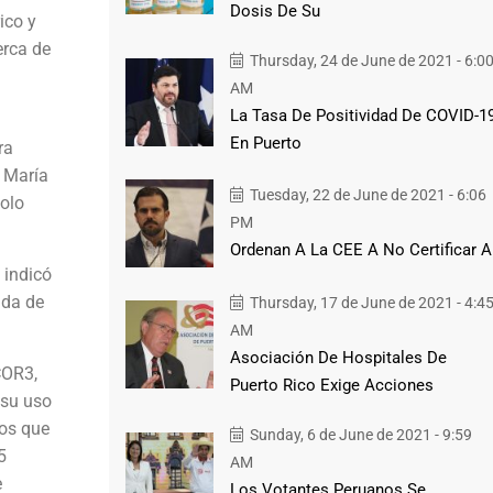
Dosis De Su
ico y
erca de
Thursday, 24 de June de 2021 - 6:0
AM
La Tasa De Positividad De COVID-1
En Puerto
ra
n María
Tuesday, 22 de June de 2021 - 6:06
solo
PM
Ordenan A La CEE A No Certificar A
 indicó
ada de
Thursday, 17 de June de 2021 - 4:4
AM
Asociación De Hospitales De
COR3,
Puerto Rico Exige Acciones
 su uso
vos que
Sunday, 6 de June de 2021 - 9:59
5
AM
e
Los Votantes Peruanos Se