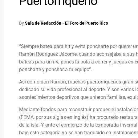
Puertorriqueño
By
Sala de Redacción - El Foro de Puerto Rico
“Siempre batea para hit y evita poncharte por querer u
Ramón Rodríguez Jácome, cuando aconsejaba a sus hijo
bateas para un
hit,
pones la bola a correr y juegas en 
poncharte y ponchar a tu equipo”.
Así como don Ramón, muchos puertorriqueños giran sus
dedicado su vida profesional al deporte. Y son varios
acontecimientos deportivos que unieron familias, equip
Mediante fondos para reconstruir parques e instalacio
(FEMA, por sus siglas en inglés) ha procurado restaurar
de la isla. Y ante el comienzo de la temporada invernal
bajo esta categoría ya se han traducido en instalaciones