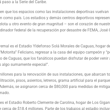
paso a la Serie del Caribe.
 en que los espacios como las instalaciones deportivas vuelvan
nen como país. Los estadios y demás centros deportivos represe
lota u otro evento de gran magnitud – son el corazón de nuest
rdinador federal de la recuperación por desastre de FEMA, José 
vernal es el Estadio Yldefonso Solá Morales de Caguas, hogar d
s “Motorita” Feliciano, regresar a la casa del equipo campeón y “
o de Caguas, que los fanáticos puedan disfrutar de poder venir 
es algo sumamente especial”.
illones para la renovación de sus instalaciones, que abarcan to
tración, pisos, asientos, letreros, grama artificial para el parque
jos. Además, se asignaron cerca de $80,000 para medidas de mitig
onado.
a es el Estadio Roberto Clemente de Carolina, hogar de Los Gigan
cerca de $18.4 millones. Parte de los trabajos al estadio inclu