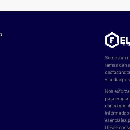
p
Somos un me
temas de sa
destacándon
y la diáspor
Nos esforza
para empode
conocimient
informadas 
esenciales 
Desde conse