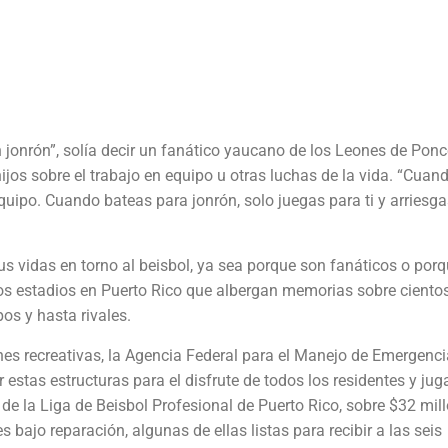
n jonrón”, solía decir un fanático yaucano de los Leones de Ponc
s sobre el trabajo en equipo u otras luchas de la vida. “Cuan
equipo. Cuando bateas para jonrón, solo juegas para ti y arriesg
 vidas en torno al beisbol, ya sea porque son fanáticos o por
 los estadios en Puerto Rico que albergan memorias sobre ciento
os y hasta rivales.
nes recreativas, la Agencia Federal para el Manejo de Emergenc
 estas estructuras para el disfrute de todos los residentes y ju
 de la Liga de Beisbol Profesional de Puerto Rico, sobre $32 mil
 bajo reparación, algunas de ellas listas para recibir a las seis