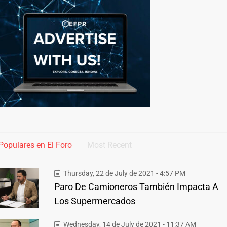
Populares en El Foro
Most Recent
Thursday, 22 de July de 2021 - 4:57 PM
Paro De Camioneros También Impacta A
Los Supermercados
Wednesday, 14 de July de 2021 - 11:37 AM