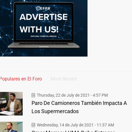
Populares en El Foro
Most Recent
Thursday, 22 de July de 2021 - 4:57 PM
Paro De Camioneros También Impacta A
Los Supermercados
Wednesday, 14 de July de 2021 - 11:37 AM