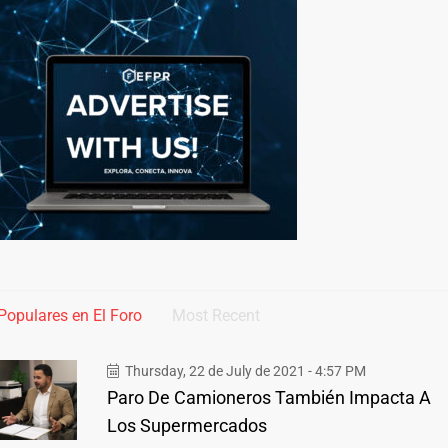
Populares en El Foro
Most Recent
Thursday, 22 de July de 2021 - 4:57 PM
Paro De Camioneros También Impacta A
Los Supermercados