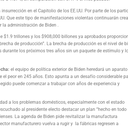
surrección en el Capitolio de los EE.UU. Por parte de los parti
U. Que este tipo de manifestaciones violentas continuarán cre
 la administración de Biden .
e $1.9 trillones y los $908,000 billones ya aprobados proporcio
“brecha de producción”. La brecha de producción es el nivel de b
 durante los próximos tres años sin un paquete de estímulo y l
echa:
el equipo de política exterior de Biden heredará un aparato
nte el peor en 245 años. Esto apunta a un desafío considerable pa
legido puede comenzar a trabajar con años de experiencia y
idad a los problemas domésticos, especialmente con el estado
scuchado al presidente electo destacar un plan “hecho en todo
enses. La agenda de Biden pide revitalizar la manufactura
sector manufacturero vuelva a rugir y la fábricas regresen a