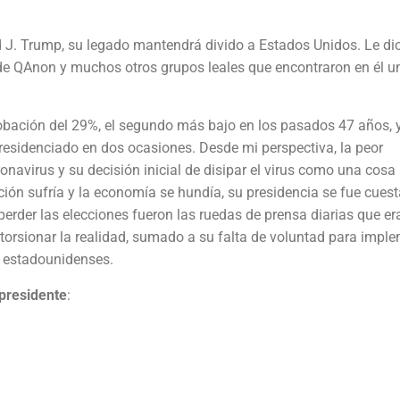
d J. Trump, su legado mantendrá divido a Estados Unidos. Le di
 de QAnon y muchos otros grupos leales que encontraron en él u
robación del 29%, el segundo más bajo en los pasados 47 años, y
y residenciado en dos ocasiones. Desde mi perspectiva, la peor
onavirus y su decisión inicial de disipar el virus como una cosa
ión sufría y la economía se hundía, su presidencia se fue cuest
perder las elecciones fueron las ruedas de prensa diarias que er
orsionar la realidad, sumado a su falta de voluntad para impl
s estadounidenses.
 presidente
: