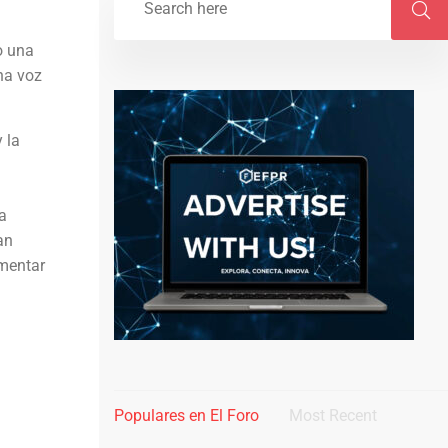
o una
na voz
 la
a
an
ementar
Populares en El Foro
Most Recent