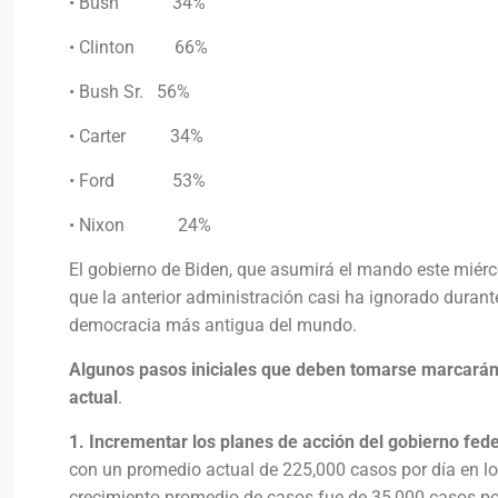
• Bush 34%
• Clinton 66%
• Bush Sr. 56%
• Carter 34%
• Ford 53%
• Nixon 24%
El gobierno de Biden, que asumirá el mando este miércol
que la anterior administración casi ha ignorado dura
democracia más antigua del mundo.
Algunos pasos iniciales que deben tomarse marcarán e
actual
.
1. Incrementar los planes de acción del gobierno fed
con un promedio actual de 225,000 casos por día en los
crecimiento promedio de casos fue de 35,000 casos por