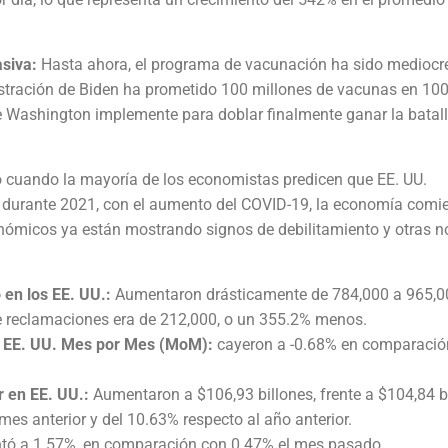
siva:
Hasta ahora, el programa de vacunación ha sido mediocre
stración de Biden ha prometido 100 millones de vacunas en 100
 Washington implemente para doblar finalmente ganar la batal
o cuando la mayoría de los economistas predicen que EE. UU.
 durante 2021, con el aumento del COVID-19, la economía comi
onómicos ya están mostrando signos de debilitamiento y otras n
en los EE. UU.:
Aumentaron drásticamente de 784,000 a 965,0
 reclamaciones era de 212,000, o un 355.2% menos.
e EE. UU.
Mes por Mes (MoM):
cayeron a -0.68% en comparació
r en EE. UU.:
Aumentaron a $106,93 billones, frente a $104,84 b
es anterior y del 10.63% respecto al año anterior.
ó a 1.57%, en comparación con 0.47% el mes pasado.