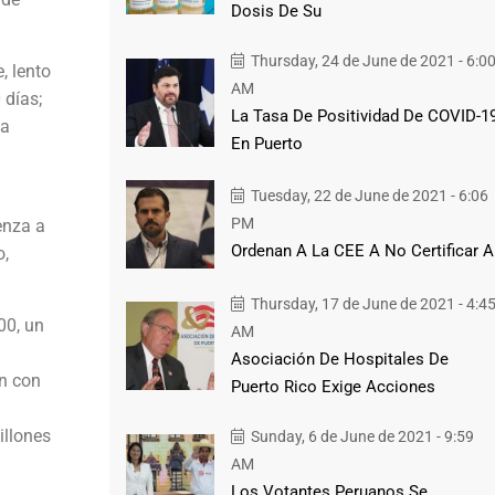
Dosis De Su
Thursday, 24 de June de 2021 - 6:0
, lento
AM
 días;
La Tasa De Positividad De COVID-1
la
En Puerto
Tuesday, 22 de June de 2021 - 6:06
PM
enza a
Ordenan A La CEE A No Certificar A
o,
Thursday, 17 de June de 2021 - 4:4
00, un
AM
Asociación De Hospitales De
n con
Puerto Rico Exige Acciones
illones
Sunday, 6 de June de 2021 - 9:59
AM
Los Votantes Peruanos Se