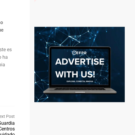
no
ue
ste es
o ha
pia
ext Post
Guardia
Centros
uidado