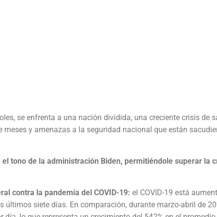
es, se enfrenta a una nación dividida, una creciente crisis de s
nte meses y amenazas a la seguridad nacional que están sacudie
l tono de la administración Biden, permitiéndole superar la cr
eral contra la pandemia del COVID-19:
el COVID-19 está aumen
 últimos siete días. En comparación, durante marzo-abril de 20
 día, lo que representa un crecimiento del 542% en el promedio