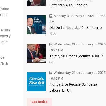
Enfrentan A La Elección
darios
ando
Monday, 31 de May de 2021 - 11:33
AM
Día De La Recordación En Puerto
na una
Rico
ienes y
o que
Wednesday, 29 de January de 2025
- 9:24 PM
Trump, Su Orden Ejecutiva A ICE Y
 de
Su
ra la
Wednesday, 29 de January de 2025
- 9:12 PM
Florida Blue Reduce Su Fuerza
Laboral En Un
Las Redes