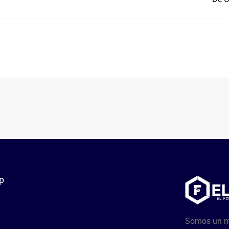
p
Somos un me