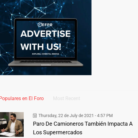
Populares en El Foro
Most Recent
Thursday, 22 de July de 2021 - 4:57 PM
Paro De Camioneros También Impacta A
Los Supermercados