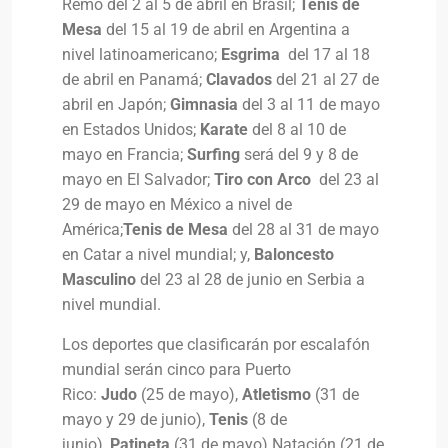
Remo del 2 al 5 de abril en Brasil;
Tenis de
Mesa
del 15 al 19 de abril en Argentina a
nivel latinoamericano;
Esgrima
del 17 al 18
de abril en Panamá;
Clavados
del 21 al 27 de
abril en Japón;
Gimnasia
del 3 al 11 de mayo
en Estados Unidos;
Karate
del 8 al 10 de
mayo en Francia;
Surfing
será del 9 y 8 de
mayo en El Salvador;
Tiro con Arco
del 23 al
29 de mayo en México a nivel de
América;
Tenis de Mesa
del 28 al 31 de mayo
en Catar a nivel mundial; y,
Baloncesto
Masculino
del 23 al 28 de junio en Serbia a
nivel mundial.
Los deportes que clasificarán por escalafón
mundial serán cinco para Puerto
Rico:
Judo
(25 de mayo),
Atletismo
(31 de
mayo y 29 de junio),
Tenis
(8 de
junio),
Patineta
(31 de mayo) Natación (21 de