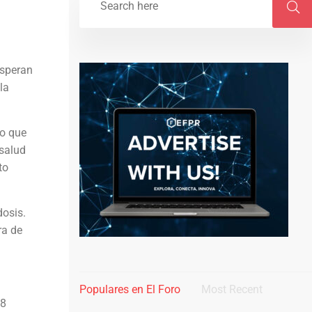
esperan
la
lo que
 salud
to
dosis.
ra de
Populares en El Foro
Most Recent
28