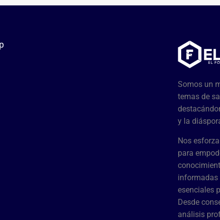
p
Somos un me
temas de sa
destacándon
y la diáspor
Nos esforza
para empode
conocimient
informadas 
esenciales 
Desde conse
análisis pr