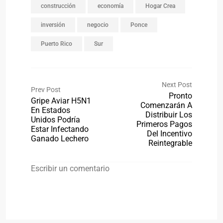
construcción
economía
Hogar Crea
inversión
negocio
Ponce
Puerto Rico
Sur
Next Post
Prev Post
Pronto
Gripe Aviar H5N1
Comenzarán A
En Estados
Distribuir Los
Unidos Podría
Primeros Pagos
Estar Infectando
Del Incentivo
Ganado Lechero
Reintegrable
Escribir un comentario