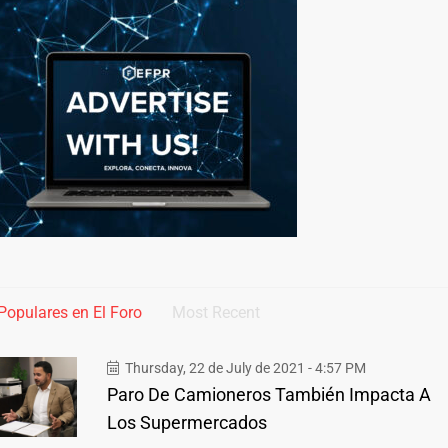
Populares en El Foro
Most Recent
Thursday, 22 de July de 2021 - 4:57 PM
Paro De Camioneros También Impacta A
Los Supermercados