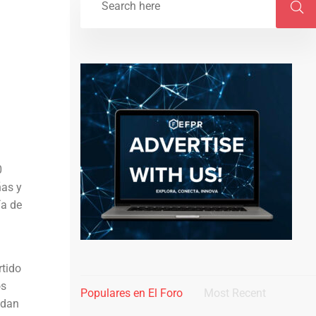
0
ñas y
ía de
rtido
os
Populares en El Foro
Most Recent
edan