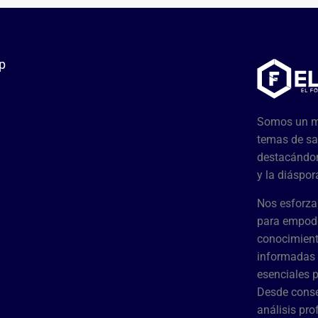
p
Somos un me
temas de sa
destacándon
y la diáspor
Nos esforza
para empode
conocimient
informadas 
esenciales 
Desde conse
análisis pr