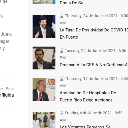
s de
Dosis De Su
a,
Thursday, 24 de June de 2021 - 6:0
AM
La Tasa De Positividad De COVID-1
 Juan,
En Puerto
teger
s y
Tuesday, 22 de June de 2021 - 6:06
PM
Ordenan A La CEE A No Certificar A
Thursday, 17 de June de 2021 - 4:4
AM
ext Post
Asociación De Hospitales De
fligida
Puerto Rico Exige Acciones
Sunday, 6 de June de 2021 - 9:59
AM
Los Votantes Peruanos Se