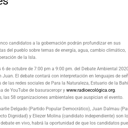
es
inco candidatos a la gobernación podrán profundizar en sus
tas del pueblo sobre temas de energía, agua, cambio climático,
eración de la Isla.
s 6 de octubre de 7:00 pm a 9:00 pm. del Debate Ambiental 202
 Juan. El debate contará con interpretación en lenguajes de se
 de las redes sociales de Para la Naturaleza, Estuario de la Bah
ina de YouTube de basuraceropr y
www.radioecológica.org
.
s, las 58 organizaciones ambientales que auspician el evento.
arlie Delgado (Partido Popular Democrático), Juan Dalmau (Pa
cto Dignidad) y Eliezer Molina (candidato independiente) son l
n debate en vivo, habrá la oportunidad de que los candidatos pu