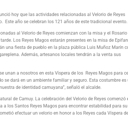
nció hoy que las actividades relacionadas al Velorio de Reyes
ro. Este año se celebran los 121 años de este tradicional evento
ionadas al Velorio de Reyes comienzan con la misa y el Rosario
 tarde. Los Reyes Magos estarán presentes en la misa de Epifan
rarán una fiesta de pueblo en la plaza pública Luis Muñoz Marín c
lgareplena. Además, artesanos locales tendrán a la venta sus
 se unan a nosotros en esta Víspera de los Reyes Magos para ce
o se dará en un ambiente familiar y seguro. Esta costumbre es
estra de identidad camuyana”, señaló el alcalde.
atural de Camuy. La celebración del Velorio de Reyes comenzó e
a a los Santos Reyes Magos para encontrar estabilidad para su
ometió efectuar un velorio en honor a los Reyes cada Víspera d