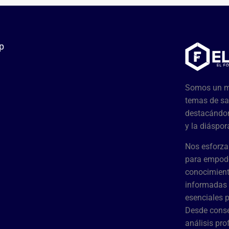
p
Somos un me
temas de sa
destacándon
y la diáspor
Nos esforza
para empode
conocimient
informadas 
esenciales 
Desde conse
análisis pr