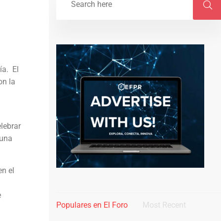
.
ía. El
on la
lebrar
 una
n el
e
Populares en El Foro
Most Recent