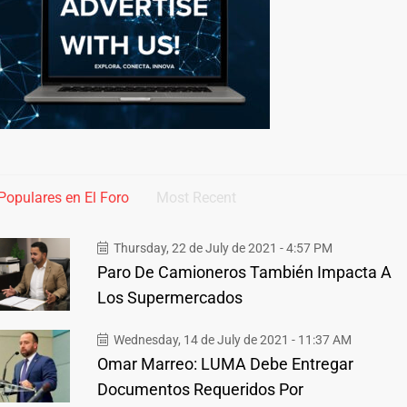
Populares en El Foro
Most Recent
Thursday, 22 de July de 2021 - 4:57 PM
Paro De Camioneros También Impacta A
Los Supermercados
Wednesday, 14 de July de 2021 - 11:37 AM
Omar Marreo: LUMA Debe Entregar
Documentos Requeridos Por