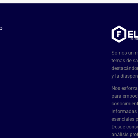
p
Somos un me
temas de sa
destacándon
y la diáspor
Nos esforza
para empode
conocimient
informadas 
esenciales 
Desde conse
análisis pr