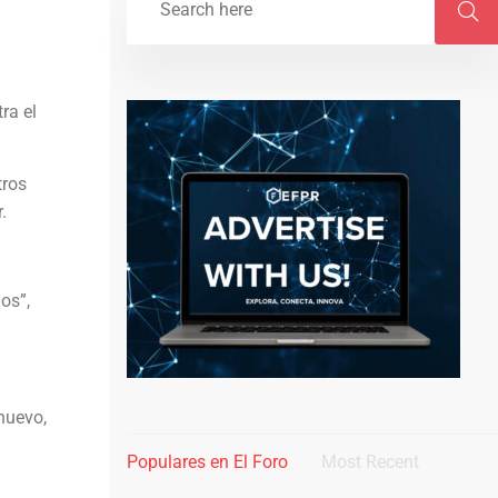
ra el
tros
.
os”,
nuevo,
Populares en El Foro
Most Recent