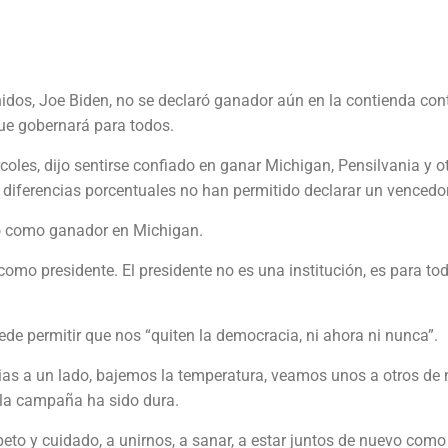
idos, Joe Biden, no se declaró ganador aún en la contienda cont
ue gobernará para todos.
oles, dijo sentirse confiado en ganar Michigan, Pensilvania y o
diferencias porcentuales no han permitido declarar un vencedor
o como ganador en Michigan.
o presidente. El presidente no es una institución, es para tod
ede permitir que nos “quiten la democracia, ni ahora ni nunca”.
ias a un lado, bajemos la temperatura, veamos unos a otros de 
 la campaña ha sido dura.
eto y cuidado, a unirnos, a sanar, a estar juntos de nuevo como