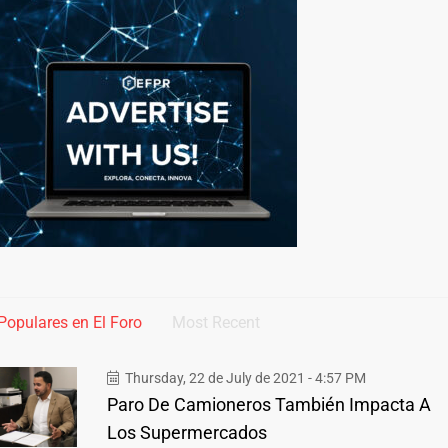
Populares en El Foro
Most Recent
Thursday, 22 de July de 2021 - 4:57 PM
Paro De Camioneros También Impacta A
Los Supermercados