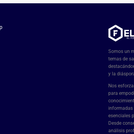
p
Somos un me
temas de sa
destacándon
y la diáspor
Nos esforza
para empode
conocimient
informadas 
esenciales 
Desde conse
análisis pr