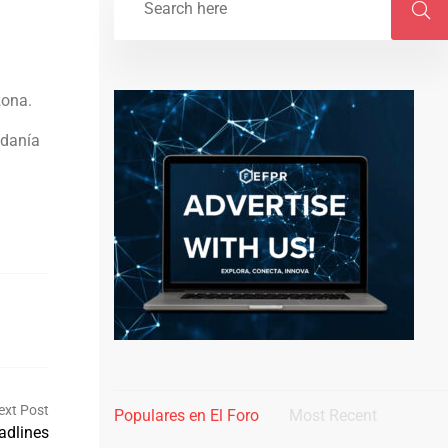
zona.
adanía
ext Post
Populares en El Foro
Most Recent
adlines