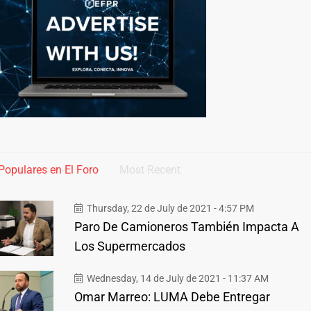
Populares en El Foro
Most Recent
Thursday, 22 de July de 2021 - 4:57 PM
Paro De Camioneros También Impacta A
Los Supermercados
Wednesday, 14 de July de 2021 - 11:37 AM
Omar Marreo: LUMA Debe Entregar