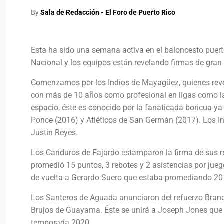
By
Sala de Redacción - El Foro de Puerto Rico
Esta ha sido una semana activa en el baloncesto puert
Nacional y los equipos están revelando firmas de gran 
Comenzamos por los Indios de Mayagüez, quienes reve
con más de 10 años como profesional en ligas como la
espacio, éste es conocido por la fanaticada boricua y
Ponce (2016) y Atléticos de San Germán (2017). Los I
Justin Reyes.
Los Cariduros de Fajardo estamparon la firma de sus re
promedió 15 puntos, 3 rebotes y 2 asistencias por jue
de vuelta a Gerardo Suero que estaba promediando 20 
Los Santeros de Aguada anunciaron del refuerzo Bran
Brujos de Guayama. Éste se unirá a Joseph Jones que 
temporada 2020.