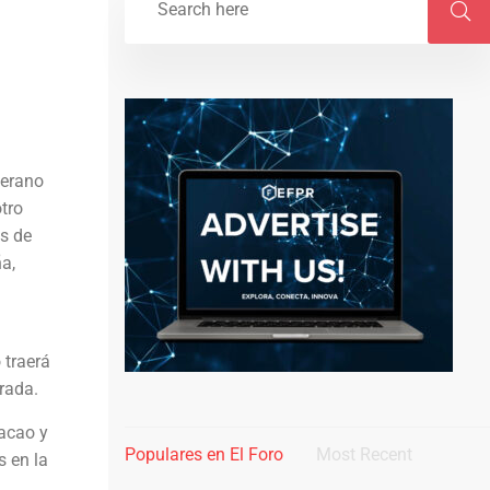
terano
tro
es de
a,
 traerá
rada.
acao y
Populares en El Foro
Most Recent
s en la