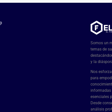
p
Somos un me
temas de sa
destacándon
y la diáspor
Nos esforza
para empode
conocimient
informadas 
esenciales 
Desde conse
análisis pr