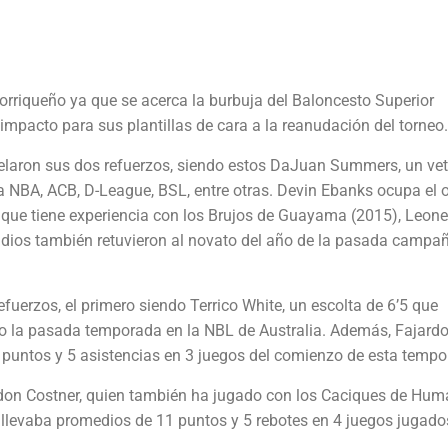
orriqueño ya que se acerca la burbuja del Baloncesto Superior
impacto para sus plantillas de cara a la reanudación del torneo.
laron sus dos refuerzos, siendo estos DaJuan Summers, un ve
 NBA, ACB, D-League, BSL, entre otras. Devin Ebanks ocupa el o
a que tiene experiencia con los Brujos de Guayama (2015), Leon
ndios también retuvieron al novato del año de la pasada campañ
fuerzos, el primero siendo Terrico White, un escolta de 6’5 que
go la pasada temporada en la NBL de Australia. Además, Fajardo
puntos y 5 asistencias en 3 juegos del comienzo de esta tempo
don Costner, quien también ha jugado con los Caciques de Hum
llevaba promedios de 11 puntos y 5 rebotes en 4 juegos jugado