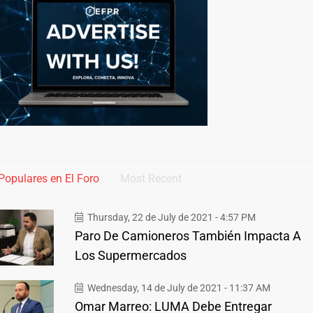
Populares en El Foro
Most Recent
Thursday, 22 de July de 2021 - 4:57 PM
Paro De Camioneros También Impacta A
Los Supermercados
Wednesday, 14 de July de 2021 - 11:37 AM
Omar Marreo: LUMA Debe Entregar