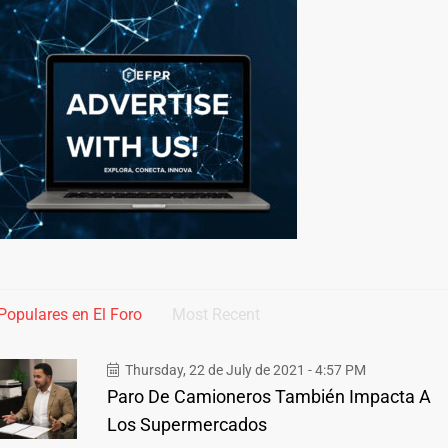
Populares en El Foro
Most Recent
Thursday, 22 de July de 2021 - 4:57 PM
Paro De Camioneros También Impacta A
Los Supermercados