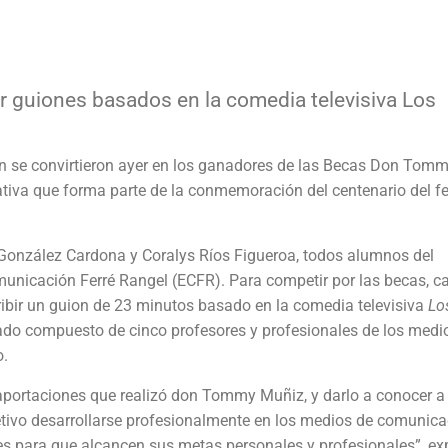
r
guiones basados en la comedia televisiva Los
ón se convirtieron ayer en los ganadores de las Becas Don Tom
ativa que forma parte de la conmemoración del centenario del f
 González Cardona y Coralys Ríos Figueroa, todos alumnos del
omunicación Ferré Rangel (ECFR). Para competir por las becas, c
ribir un guion de 23 minutos basado en la comedia televisiva
Lo
rado compuesto de cinco profesores y profesionales de los medi
o.
aportaciones que realizó don Tommy Muñiz, y darlo a conocer a 
tivo desarrollarse profesionalmente en los medios de comunica
 para que alcancen sus metas personales y profesionales”, ex