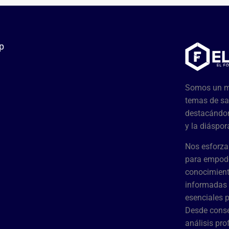
p
Somos un me
temas de sa
destacándon
y la diáspor
Nos esforza
para empode
conocimient
informadas 
esenciales 
Desde conse
análisis pr