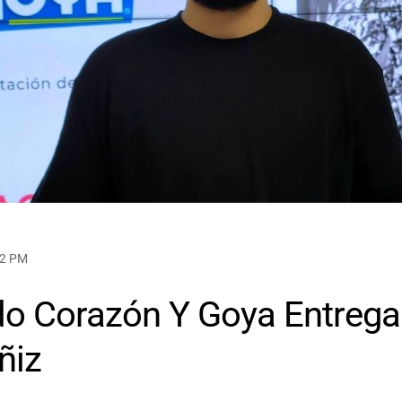
02 PM
do Corazón Y Goya Entreg
ñiz