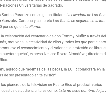
 Relaciones Universitarias de Sagrado.
os Santos Paradizo con su guion titulado
La Lavadora de Los Garc
r González Cardona y su libreto
Los García se pegaron en la loto
00 por su guion
La Pluma
.
 la celebración del centenario de don Tommy Muñiz a través del
ás, motivar a la creatividad de ellos y todos los que participaro
 promueve el reconocimiento y el valor de la profesión de libretis
n puertorriqueña”, expresó Ivelisse Rivera Almodóvar, directora 
 Rico.
ani, agregó que “además de las becas, la ECFR colaborará en la
s de ser presentado en televisión”.
os pioneros de la televisión en Puerto Rico al producir varios
ncuestas de audiencia, tales como:
Esto no tiene nombre
;
Ja ja, 