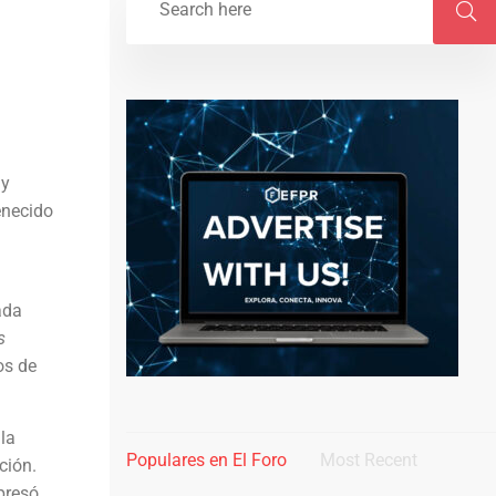
my
enecido
ada
s
os de
la
Populares en El Foro
Most Recent
ción.
presó